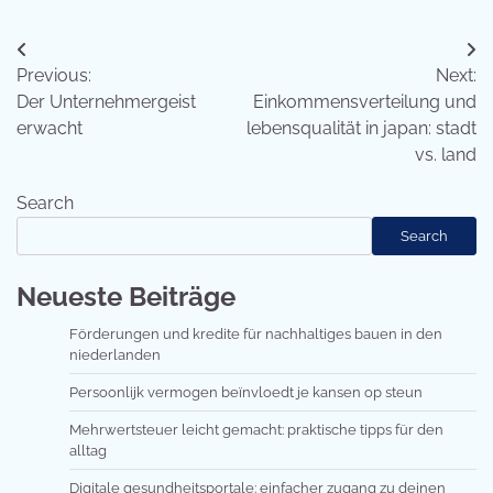
Post
Previous:
Next:
navigation
Der Unternehmergeist
Einkommensverteilung und
erwacht
lebensqualität in japan: stadt
vs. land
Search
Search
Neueste Beiträge
Förderungen und kredite für nachhaltiges bauen in den
niederlanden
Persoonlijk vermogen beïnvloedt je kansen op steun
Mehrwertsteuer leicht gemacht: praktische tipps für den
alltag
Digitale gesundheitsportale: einfacher zugang zu deinen