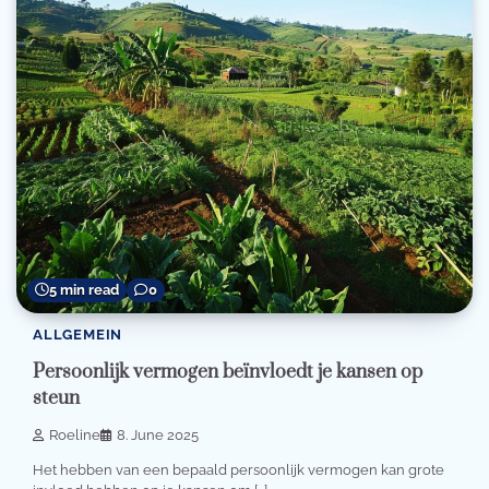
5 min read
0
ALLGEMEIN
Persoonlijk vermogen beïnvloedt je kansen op
steun
Roeline
8. June 2025
Het hebben van een bepaald persoonlijk vermogen kan grote