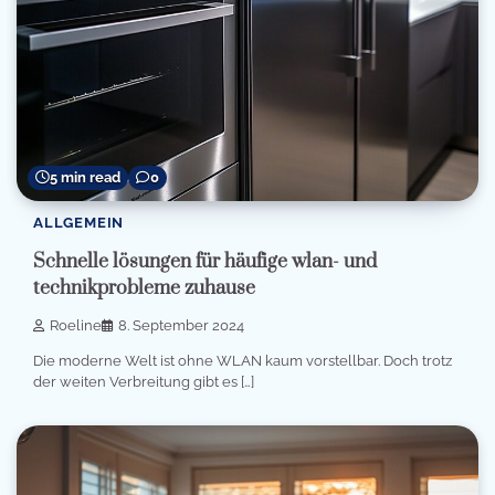
5 min read
0
ALLGEMEIN
Schnelle lösungen für häufige wlan- und
technikprobleme zuhause
Roeline
8. September 2024
Die moderne Welt ist ohne WLAN kaum vorstellbar. Doch trotz
der weiten Verbreitung gibt es […]