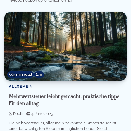
invloed hebben op je kansen om […]
3 min read
0
ALLGEMEIN
Mehrwertsteuer leicht gemacht: praktische tipps
für den alltag
Roeline
4. June 2025
Die Mehrwertsteuer, allgemein bekannt als Umsatzsteuer, ist
eine der wichtigsten Steuern im täglichen Leben. Sie […]