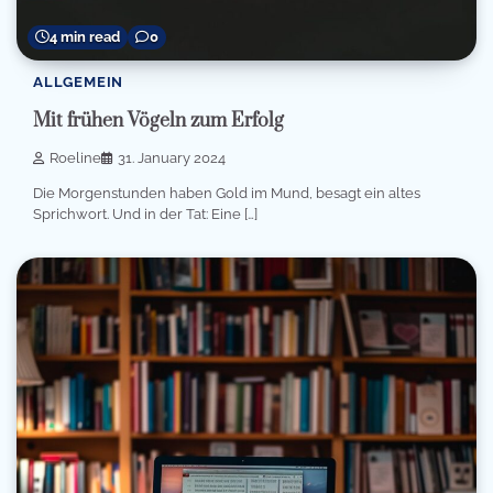
4 min read
0
ALLGEMEIN
Mit frühen Vögeln zum Erfolg
Roeline
31. January 2024
Die Morgenstunden haben Gold im Mund, besagt ein altes
Sprichwort. Und in der Tat: Eine […]