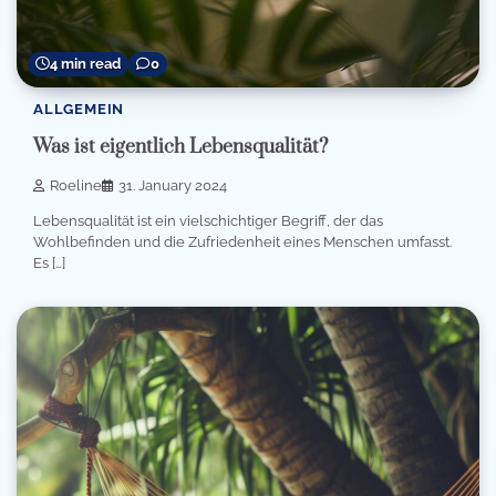
4 min read
0
ALLGEMEIN
Was ist eigentlich Lebensqualität?
Roeline
31. January 2024
Lebensqualität ist ein vielschichtiger Begriff, der das
Wohlbefinden und die Zufriedenheit eines Menschen umfasst.
Es […]