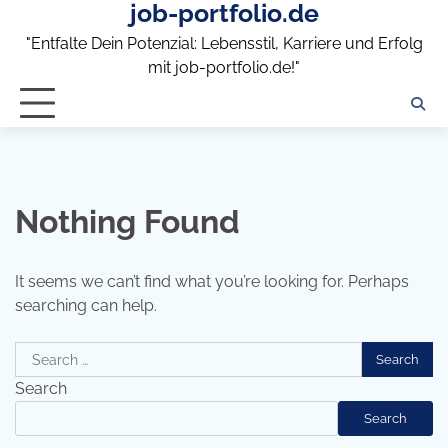
job-portfolio.de
Skip
to
"Entfalte Dein Potenzial: Lebensstil, Karriere und Erfolg
content
mit job-portfolio.de!"
Nothing Found
It seems we can’t find what you’re looking for. Perhaps
searching can help.
Search
for:
Search
Search