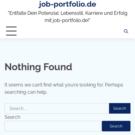
job-portfolio.de
Skip
to
"Entfalte Dein Potenzial: Lebensstil, Karriere und Erfolg
content
mit job-portfolio.de!"
Nothing Found
It seems we can’t find what you’re looking for. Perhaps
searching can help.
Search
for:
Search
Search